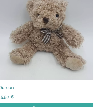
Ourson
15,50
€