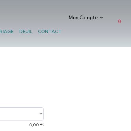
Mon Compte
0
RIAGE
DEUIL
CONTACT
0,00
€