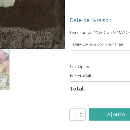
Date de livraison
Livraison du MARDI au DIMANC
Prix Option
Prix Produit
Total
quantité
Ajouter
de
Coeur
de