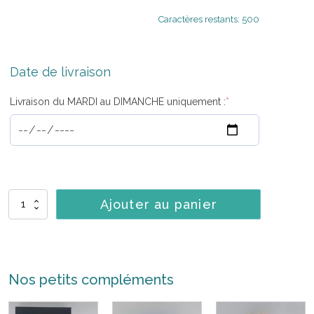
Caractères restants: 500
Date de livraison
Livraison du MARDI au DIMANCHE uniquement :
*
quantité
Ajouter au panier
de
Décor
de
voiture
"Passion"
Nos petits compléments