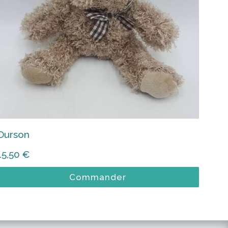
Ourson
15,50
€
Commander