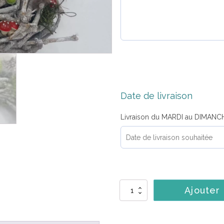
Date de livraison
Livraison du MARDI au DIMANC
quantité
Ajouter
de
Couronne
Alaska