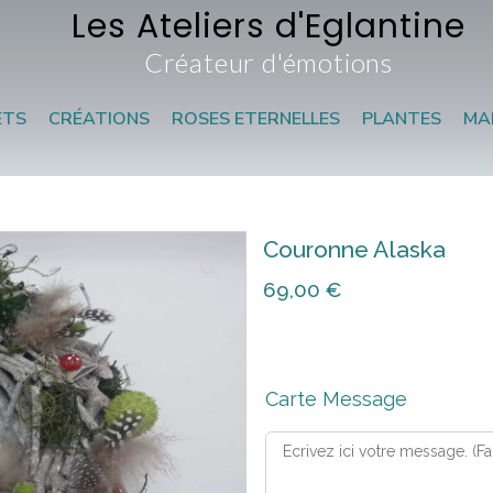
Les Ateliers d'Eglantine
Créateur d'émotions
ETS
CRÉATIONS
ROSES ETERNELLES
PLANTES
MA
Couronne Alaska
69,00
€
Carte Message